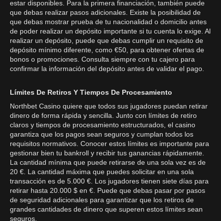
estar disponibles. Para la primera financiación, también puede
que debas realizar pasos adicionales. Existe la posibilidad de
que debas mostrar prueba de tu nacionalidad o domicilio antes
de poder realizar un depósito importante si tu cuenta lo exige. Al
realizar un depósito, puede que debas cumplir un requisito de
depósito mínimo diferente, como €50, para obtener ofertas de
bonos o promociones. Consulta siempre con tu cajero para
confirmar la información del depósito antes de validar el pago.
Límites De Retiros Y Tiempos De Procesamiento
Northbet Casino quiere que todos sus jugadores puedan retirar
dinero de forma rápida y sencilla. Junto con límites de retiro
claros y tiempos de procesamiento estructurados, el casino
garantiza que los pagos sean seguros y cumplan todos los
requisitos normativos. Conocer estos límites es importante para
gestionar bien tu bankroll y recibir tus ganancias rápidamente.
La cantidad mínima que puede retirarse de una sola vez es de
20 €. La cantidad máxima que puedes solicitar en una sola
transacción es de 5.000 €. Los jugadores tienen siete días para
retirar hasta 20.000 $ en €. Puede que debas pasar por pasos
de seguridad adicionales para garantizar que los retiros de
grandes cantidades de dinero que superen estos límites sean
seguros.