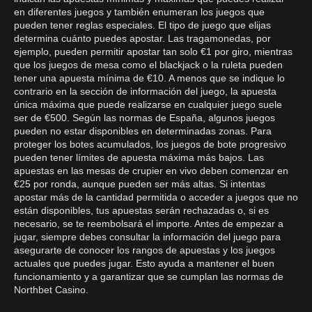
en diferentes juegos y también enumeran los juegos que
pueden tener reglas especiales. El tipo de juego que elijas
determina cuánto puedes apostar. Las tragamonedas, por
ejemplo, pueden permitir apostar tan solo €1 por giro, mientras
que los juegos de mesa como el blackjack o la ruleta pueden
tener una apuesta mínima de €10. A menos que se indique lo
contrario en la sección de información del juego, la apuesta
única máxima que puede realizarse en cualquier juego suele
ser de €500. Según las normas de España, algunos juegos
pueden no estar disponibles en determinadas zonas. Para
proteger los botes acumulados, los juegos de bote progresivo
pueden tener límites de apuesta máxima más bajos. Las
apuestas en las mesas de crupier en vivo deben comenzar en
€25 por ronda, aunque pueden ser más altas. Si intentas
apostar más de la cantidad permitida o acceder a juegos que no
están disponibles, tus apuestas serán rechazadas o, si es
necesario, se te reembolsará el importe. Antes de empezar a
jugar, siempre debes consultar la información del juego para
asegurarte de conocer los rangos de apuestas y los juegos
actuales que puedes jugar. Esto ayuda a mantener el buen
funcionamiento y a garantizar que se cumplan las normas de
Northbet Casino.