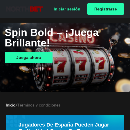
Iniciar sesión
Registrarse
Spin Bold – ¡Juega
Brillante!
Juega ahora
Inicio
Términos y condiciones
Jugadores De España Pueden Jugar