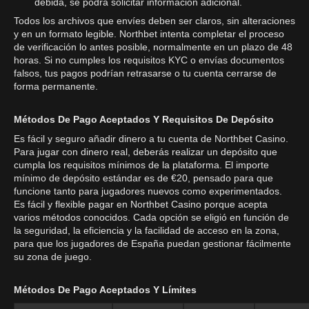
debida, se podrá solicitar información adicional.
Todos los archivos que envíes deben ser claros, sin alteraciones
y en un formato legible. Northbet intenta completar el proceso
de verificación lo antes posible, normalmente en un plazo de 48
horas. Si no cumples los requisitos KYC o envías documentos
falsos, tus pagos podrían retrasarse o tu cuenta cerrarse de
forma permanente.
Métodos De Pago Aceptados Y Requisitos De Depósito
Es fácil y seguro añadir dinero a tu cuenta de Northbet Casino.
Para jugar con dinero real, deberás realizar un depósito que
cumpla los requisitos mínimos de la plataforma. El importe
mínimo de depósito estándar es de €20, pensado para que
funcione tanto para jugadores nuevos como experimentados.
Es fácil y flexible pagar en Northbet Casino porque acepta
varios métodos conocidos. Cada opción se eligió en función de
la seguridad, la eficiencia y la facilidad de acceso en la zona,
para que los jugadores de España puedan gestionar fácilmente
su zona de juego.
Métodos De Pago Aceptados Y Límites