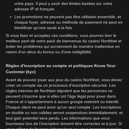
votre pays. Il peut y avoir des limites basées sur votre
adresse IP et français.
Les promotions ne peuvent pas être utilisées ensemble, et
chaque foyer, adresse ou méthode de paiement ne peut en
bénéficier qu'une seule à la fois.
Si vous lisez et acceptez ces conditions, vous pourrez tirer le
meilleur parti de votre pack de bienvenue du casino Northbet et
éviter les problèmes qui surviennent de manière inattendue en
raison d'un abus du bonus ou d'une inéligibilité.
Règles d'inscription au compte et politiques Know Your
Customer (kyc)
Avant de pouvoir jouer aux jeux du casino Northbet, vous devez
créer un compte via un processus d'inscription sécurisé. Les
règles internes de Northbet stipulent que les personnes ne
peuvent s'inscrire que si elles ont l'âge légal pour jouer dans
France et n'appartiennent à aucun groupe restreint ou interdit.
Chaque client ne peut avoir qu'un seul compte. Les inscriptions
en double ou non valides seront suspendues immédiatement, et
tout gain potentiel sera perdu. Les informations que vous
fournissez lors de l'inscription doivent être correctes et à jour. Si