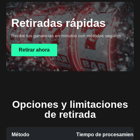
Retiradas rápidas
Recibe tus ganancias en minutos con métodos seguros
Retirar ahora
Opciones y limitaciones
de retirada
Método
Tiempo de procesamiento