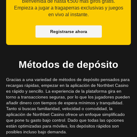
bienvenida de hasta €500 más giros gratis.
Empieza a jugar a tragaperras exclusivas y juegos
en vivo al instante.
Registrarse ahora
Métodos de depósito
Gracias a una variedad de métodos de depósito pensados para
recargas rápidas, empezar en la aplicación de Northbet Casino
es rápido y sencillo. La experiencia de la plataforma gira en
torno a transacciones seguras, por lo que los jugadores pueden
añadir dinero con tiempos de espera mínimos y tranquilidad.
Tanto si buscas familiaridad, velocidad o comodidad, la
aplicación de Northbet Casino ofrece un enfoque simplificado
que pone tu gasto bajo control. Dado que todas las opciones
están optimizadas para móviles, los depósitos rápidos son
posibles incluso bajo demanda.