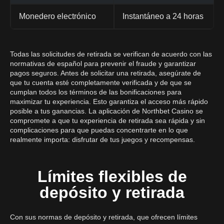
Monedero electrónico
Instantáneo a 24 horas
Todas las solicitudes de retirada se verifican de acuerdo con las
normativas de español para prevenir el fraude y garantizar
pagos seguros. Antes de solicitar una retirada, asegúrate de
que tu cuenta esté completamente verificada y de que se
cumplan todos los términos de las bonificaciones para
maximizar tu experiencia. Esto garantiza el acceso más rápido
posible a tus ganancias. La aplicación de Northbet Casino se
compromete a que tu experiencia de retirada sea rápida y sin
complicaciones para que puedas concentrarte en lo que
realmente importa: disfrutar de tus juegos y recompensas.
Límites flexibles de
depósito y retirada
Con sus normas de depósito y retirada, que ofrecen límites