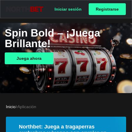
Iniciar sesión
Registrarse
Spin Bold – ¡Juega
Brillante!
Juega ahora
Inicio
Aplicación
Northbet: Juega a tragaperras