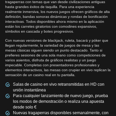
tragaperras con temas que van desde civilizaciones antiguas
hasta grandes éxitos de taquilla. Para una experiencia
realmente inmersiva, los nuevos juegos ofrecen gráficos de alta
definición, bandas sonoras dinámicas y rondas de bonificación
interactivas. Todos disponibles ahora mismo en la aplicación
están los carretes giratorios con comodines expansivos,
símbolos en cascada y botes progresivos.
Con nuevas versiones de blackjack, ruleta, bacará y póker que
llegan regularmente, la variedad de juegos de mesa y las
mesas clásicas siguen siendo un punto destacado. Tanto si
prefieres sesiones de una sola mano como competiciones de
varios asientos, disfruta de gráficos realistas y un juego
impecable. Completas con presentadores profesionales y
elementos interactivos, las mesas con crupier en vivo replican la
sensación de un casino real en tu pantalla.
Salas de casino en vivo retransmitidas en HD con
unión instantánea
Para cualquier lanzamiento de nuevo juego, prueba
los modos de demostración o realiza una apuesta
desde solo €
Nuevas tragaperras disponibles semanalmente, con