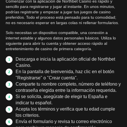
Comenzar con la aplicación de Northbet Casino es rápido y
sencillo para registrarse y jugar al instante. En unos minutos,
podrías registrarte y empezar a jugar tus juegos de casino
preferidos. Todo el proceso está pensado para tu comodidad;
no es necesario esperar en largas colas ni rellenar formularios.
Solo necesitas un dispositivo compatible, una conexión a
internet estable y algunos datos personales básicos. Utiliza lo
siguiente para abrir tu cuenta y obtener acceso rápido al
entretenimiento de casino de primera categoría.
Descarga e inicia la aplicación oficial de Northbet
Casino.
En la pantalla de bienvenida, haz clic en el botón
"Registrarse" o "Crear cuenta".
Comparte tu nombre completo, número de teléfono y
contraseña elegida entre la información requerida.
Si se solicita, asegúrate de elegir tu España e
indicar tu español.
Acepta los términos y verifica que tu edad cumple
los criterios.
Envía el formulario y revisa tu correo electrónico