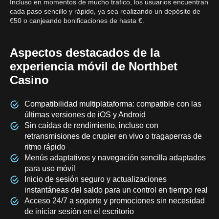
Incluso en momentos de mucho tráfico, los usuarios encuentran
cada paso sencillo y rápido, ya sea realizando un depósito de
€50 o canjeando bonificaciones de hasta €.
Aspectos destacados de la
experiencia móvil de Northbet
Casino
Compatibilidad multiplataforma: compatible con las
últimas versiones de iOS y Android
Sin caídas de rendimiento, incluso con
retransmisiones de crupier en vivo o tragaperras de
ritmo rápido
Menús adaptativos y navegación sencilla adaptados
para uso móvil
Inicio de sesión seguro y actualizaciones
instantáneas del saldo para un control en tiempo real
Acceso 24/7 a soporte y promociones sin necesidad
de iniciar sesión en el escritorio