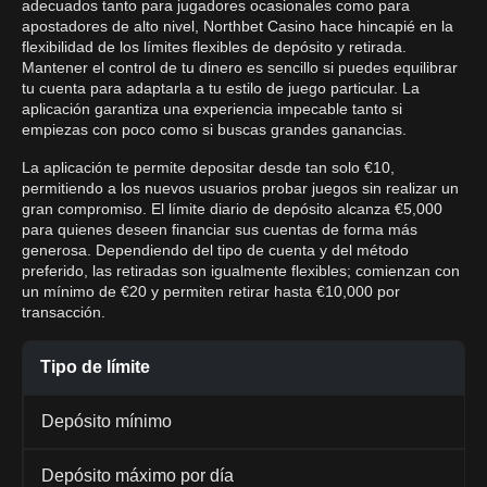
adecuados tanto para jugadores ocasionales como para
apostadores de alto nivel, Northbet Casino hace hincapié en la
flexibilidad de los límites flexibles de depósito y retirada.
Mantener el control de tu dinero es sencillo si puedes equilibrar
tu cuenta para adaptarla a tu estilo de juego particular. La
aplicación garantiza una experiencia impecable tanto si
empiezas con poco como si buscas grandes ganancias.
La aplicación te permite depositar desde tan solo €10,
permitiendo a los nuevos usuarios probar juegos sin realizar un
gran compromiso. El límite diario de depósito alcanza €5,000
para quienes deseen financiar sus cuentas de forma más
generosa. Dependiendo del tipo de cuenta y del método
preferido, las retiradas son igualmente flexibles; comienzan con
un mínimo de €20 y permiten retirar hasta €10,000 por
transacción.
Tipo de límite
Depósito mínimo
Depósito máximo por día