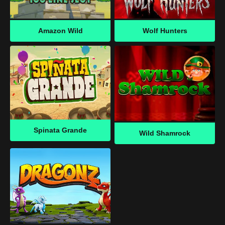
Amazon Wild
Wolf Hunters
Spinata Grande
Wild Shamrock