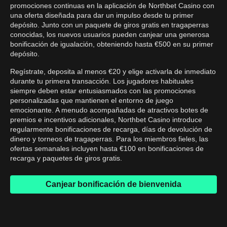
promociones continuas en la aplicación de Northbet Casino con
una oferta diseñada para dar un impulso desde tu primer
depósito. Junto con un paquete de giros gratis en tragaperras
conocidas, los nuevos usuarios pueden canjear una generosa
bonificación de igualación, obteniendo hasta €500 en su primer
depósito.
Regístrate, deposita al menos €20 y elige activarla de inmediato
durante tu primera transacción. Los jugadores habituales
siempre deben estar entusiasmados con las promociones
personalizadas que mantienen el entorno de juego
emocionante. A menudo acompañadas de atractivos botes de
premios e incentivos adicionales, Northbet Casino introduce
regularmente bonificaciones de recarga, días de devolución de
dinero y torneos de tragaperras. Para los miembros fieles, las
ofertas semanales incluyen hasta €100 en bonificaciones de
recarga y paquetes de giros gratis.
Canjear bonificación de bienvenida