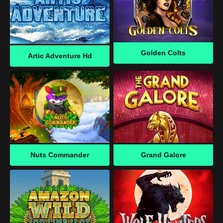
Golden Colts
Artic Adventure Hd
Nuts Commander
Grand Galore