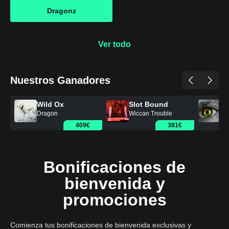
Dragonz
Ver todo
Nuestros Ganadores
Wild Ox
Slot Bound
Co
Dragon
Wiccan Trouble
Su
409€
381€
Bonificaciones de
bienvenida y
promociones
Comienza tus bonificaciones de bienvenida exclusivas y