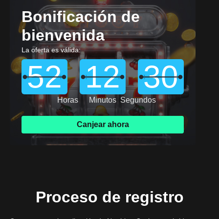
Bonificación de
bienvenida
La oferta es válida:
52
12
28
Horas
Minutos
Segundos
Canjear ahora
Proceso de registro