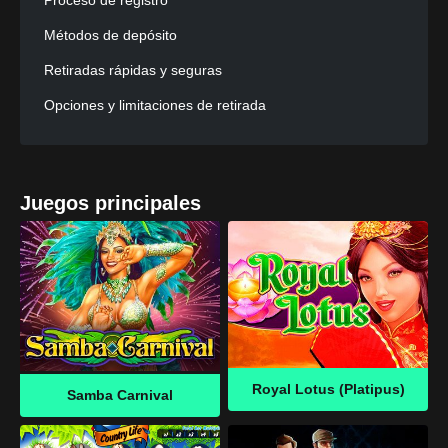
Proceso de registro
Métodos de depósito
Retiradas rápidas y seguras
Opciones y limitaciones de retirada
Límites flexibles de depósito y retirada
Compatibilidad móvil y experiencia de usuario
Juegos principales
Aspectos destacados de la experiencia móvil de
Northbet Casino
Selección de tragaperras y juegos de mesa
Funciones de seguridad avanzadas para un juego
seguro
Normas de casino con licencia y regulado
Atención al cliente
Royal Lotus (Platipus)
Samba Carnival
Cómo instalar la aplicación de Northbet Casino