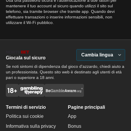
Usa una password sicura e l'autenticazione a due fattori per
mantenere il tuo account al sicuro quando utilizzi il sito sul
telefono, sia tramite browser che tramite app. Quando devi
effettuare transazioni o inserire informazioni sensibili, non
utilizzare il Wi-Fi pubblico.
Cambia lingua
Giocala sul sicuro
Se noti sintomi di dipendenza dal gioco d'azzardo, chiedi aiuto a
un professionista. Questo sito web è destinato agli utenti di età
pari o superiore a 18 anni.
Termini di servizio
Pagine principali
Politica sui cookie
App
Informativa sulla privacy
Bonus