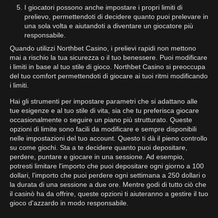
I giocatori possono anche impostare i propri limiti di
prelievo, permettendoti di decidere quanto puoi prelevare in
una sola volta e aiutandoti a diventare un giocatore più
responsabile.
Quando utilizzi Northbet Casino, i prelievi rapidi non mettono
mai a rischio la tua sicurezza o il tuo benessere. Puoi modificare
i limiti in base al tuo stile di gioco. Northbet Casino si preoccupa
del tuo comfort permettendoti di giocare ai tuoi ritmi modificando
i limiti.
Hai gli strumenti per impostare parametri che si adattano alle
tue esigenze e al tuo stile di vita, sia che tu preferisca giocare
occasionalmente o seguire un piano più strutturato. Queste
opzioni di limite sono facili da modificare e sempre disponibili
nelle impostazioni del tuo account. Questo ti dà il pieno controllo
su come giochi. Sta a te decidere quanto puoi depositare,
perdere, puntare e giocare in una sessione. Ad esempio,
potresti limitare l'importo che puoi depositare ogni giorno a 100
dollari, l'importo che puoi perdere ogni settimana a 250 dollari o
la durata di una sessione a due ore. Mentre godi di tutto ciò che
il casinò ha da offrire, queste opzioni ti aiuteranno a gestire il tuo
gioco d'azzardo in modo responsabile.