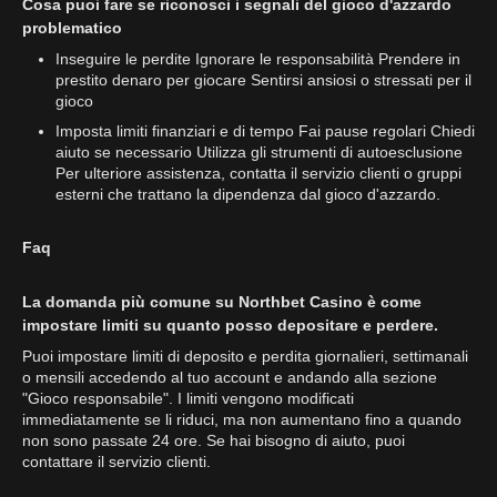
Cosa puoi fare se riconosci i segnali del gioco d'azzardo
problematico
Inseguire le perdite Ignorare le responsabilità Prendere in
prestito denaro per giocare Sentirsi ansiosi o stressati per il
gioco
Imposta limiti finanziari e di tempo Fai pause regolari Chiedi
aiuto se necessario Utilizza gli strumenti di autoesclusione
Per ulteriore assistenza, contatta il servizio clienti o gruppi
esterni che trattano la dipendenza dal gioco d'azzardo.
Faq
La domanda più comune su Northbet Casino è come
impostare limiti su quanto posso depositare e perdere.
Puoi impostare limiti di deposito e perdita giornalieri, settimanali
o mensili accedendo al tuo account e andando alla sezione
"Gioco responsabile". I limiti vengono modificati
immediatamente se li riduci, ma non aumentano fino a quando
non sono passate 24 ore. Se hai bisogno di aiuto, puoi
contattare il servizio clienti.