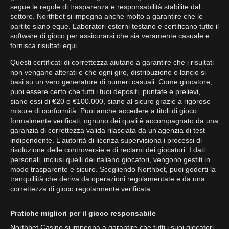
segue le regole di trasparenza e responsabilità stabilite dal
settore. Northbet si impegna anche molto a garantire che le
partite siano eque. Laboratori esterni testano e certificano tutto il
software di gioco per assicurarsi che sia veramente casuale e
fornisca risultati equi.
Questi certificati di correttezza aiutano a garantire che i risultati
non vengano alterati e che ogni giro, distribuzione o lancio si
basi su un vero generatore di numeri casuali. Come giocatore,
puoi essere certo che tutti i tuoi depositi, puntate e prelievi,
siano essi di €20 o €100.000, siano al sicuro grazie a rigorose
misure di conformità. Puoi anche accedere a titoli di gioco
formalmente verificati, ognuno dei quali è accompagnato da una
garanzia di correttezza valida rilasciata da un'agenzia di test
indipendente. L'autorità di licenza supervisiona i processi di
risoluzione delle controversie e di reclami dei giocatori. I dati
personali, inclusi quelli dei italiano giocatori, vengono gestiti in
modo trasparente e sicuro. Scegliendo Northbet, puoi goderti la
tranquillità che deriva da operazioni regolamentate e da una
correttezza di gioco regolarmente verificata.
Pratiche migliori per il gioco responsabile
Northbet Casino si impegna a garantire che tutti i suoi giocatori