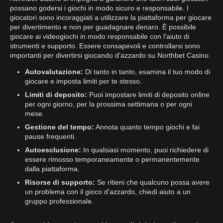
possano godersi i giochi in modo sicuro e responsabile. I
giocatori sono incoraggiati a utilizzare la piattaforma per giocare
per divertimento e non per guadagnare denaro. È possibile
giocare ai videogiochi in modo responsabile con l'aiuto di
strumenti e supporto. Essere consapevoli e controllarsi sono
importanti per divertirsi giocando d'azzardo su Northbet Casino.
Autovalutazione:
Di tanto in tanto, esamina il tuo modo di
giocare e imposta limiti per te stesso.
Limiti di deposito:
Puoi impostare limiti di deposito online
per ogni giorno, per la prossima settimana o per ogni
mese.
Gestione del tempo:
Annota quanto tempo giochi e fai
pause frequenti.
Autoesclusione:
In qualsiasi momento, puoi richiedere di
essere rimosso temporaneamente o permanentemente
dalla piattaforma.
Risorse di supporto:
Se ritieni che qualcuno possa avere
un problema con il gioco d'azzardo, chiedi aiuto a un
gruppo professionale.