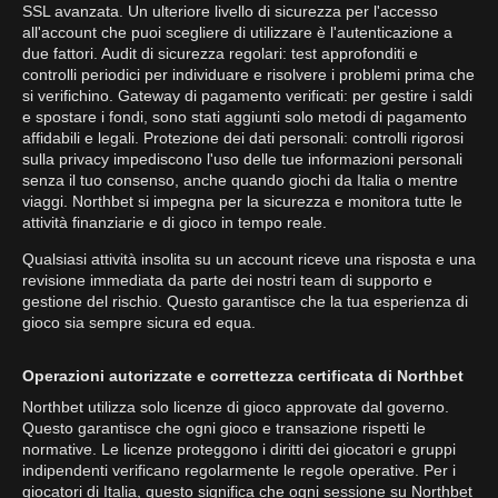
SSL avanzata. Un ulteriore livello di sicurezza per l'accesso
all'account che puoi scegliere di utilizzare è l'autenticazione a
due fattori. Audit di sicurezza regolari: test approfonditi e
controlli periodici per individuare e risolvere i problemi prima che
si verifichino. Gateway di pagamento verificati: per gestire i saldi
e spostare i fondi, sono stati aggiunti solo metodi di pagamento
affidabili e legali. Protezione dei dati personali: controlli rigorosi
sulla privacy impediscono l'uso delle tue informazioni personali
senza il tuo consenso, anche quando giochi da Italia o mentre
viaggi. Northbet si impegna per la sicurezza e monitora tutte le
attività finanziarie e di gioco in tempo reale.
Qualsiasi attività insolita su un account riceve una risposta e una
revisione immediata da parte dei nostri team di supporto e
gestione del rischio. Questo garantisce che la tua esperienza di
gioco sia sempre sicura ed equa.
Operazioni autorizzate e correttezza certificata di Northbet
Northbet utilizza solo licenze di gioco approvate dal governo.
Questo garantisce che ogni gioco e transazione rispetti le
normative. Le licenze proteggono i diritti dei giocatori e gruppi
indipendenti verificano regolarmente le regole operative. Per i
giocatori di Italia, questo significa che ogni sessione su Northbet